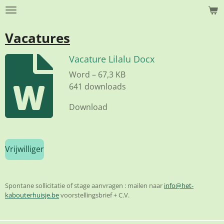
Ga
direct
Vacatures
naar
de
Vacature Lilalu Docx
hoofdinhoud
Word – 67,3 KB
641 downloads
Download
Vrijwilliger
Spontane sollicitatie of stage aanvragen : mailen naar
info@het-
kabouterhuisje.be
voorstellingsbrief + C.V.