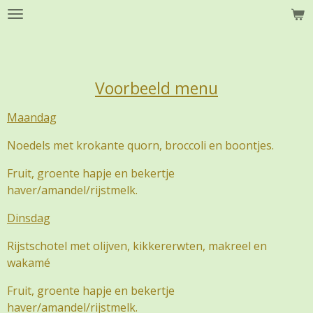
Ga
direct
naar
de
hoofdinhoud
Voorbeeld menu
Maandag
Noedels met krokante quorn, broccoli en boontjes.
Fruit, groente hapje en bekertje
haver/amandel/rijstmelk.
Dinsdag
Rijstschotel met olijven, kikkererwten, makreel en
wakamé
Fruit, groente hapje en bekertje
haver/amandel/rijstmelk.